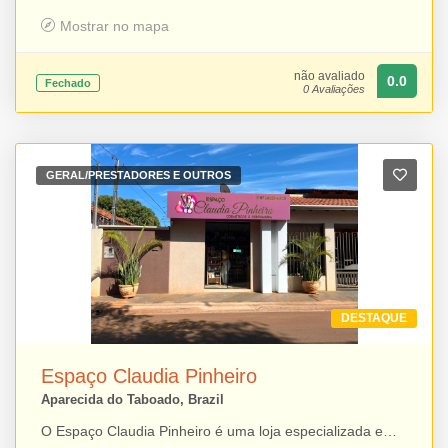
Mostrar no mapa
não avaliado
0.0
Fechado
0 Avaliações
GERAL/PRESTADORES E OUTROS
DESTAQUE
Espaço Claudia Pinheiro
Aparecida do Taboado, Brazil
O Espaço Claudia Pinheiro é uma loja especializada em cosméticos, perfumaria e cuidados com a pele em Aparecida do Taboado. O estabelecimento reúne produtos à pronta entrega de marcas reconhecidas como O Boticário, Avon, Eudora, Quem Disse, Berenice?, Natura, L’Occitane e Creamy, oferecendo praticidade para quem busca qualidade e variedade em um só lugar. Além dos produtos disponíveis na loja, os clientes também podem realizar encomendas por meio dos catálogos, contando com atendimento personalizado e uma experiência de compra completa.