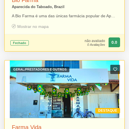
Bio Farma
Aparecida do Taboado, Brazil
A Bio Farma é uma das únicas farmácia popular de Aparecida do Taboado que oferece medicamentos com preços acessíveis, além de produtos de higiene, perfumaria, suplementos e diversos itens para os cuidados com a saúde. O estabelecimento também se destaca pela assistência farmacêutica em geral, proporcionando orientação qualificada sobre o uso correto de medicamentos e contribuindo para um atendimento mais seguro e humanizado. Com atendimento próximo e comprometido, a Bio Farma busca oferecer praticidade, confiança e soluções para o bem-estar de seus clientes.
Mostrar no mapa
não avaliado
0.0
Fechado
0 Avaliações
GERAL/PRESTADORES E OUTROS
DESTAQUE
Farma Vida