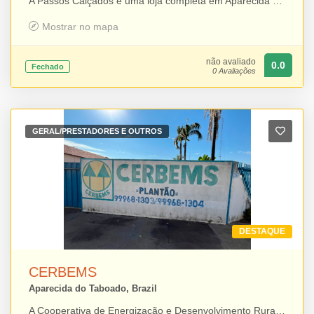
A Passos Calçados é uma loja completa em Aparecida do Taboado, oferecendo uma ampla variedade de produtos para toda a família. No local, os clientes encontram moda feminina, masculina e infantil, além de calçados, bolsas, acessórios, bijuterias, artigos de cama, mesa e banho, e utilidades para o dia a dia. Com opções que unem qualidade, variedade e praticidade, a Passos Calçados reúne em um só lugar tudo o que você precisa para o seu dia a dia e para renovar seu estilo.
Mostrar no mapa
não avaliado
0.0
Fechado
0 Avaliações
GERAL/PRESTADORES E OUTROS
DESTAQUE
CERBEMS
Aparecida do Taboado, Brazil
A Cooperativa de Energização e Desenvolvimento Rural do Bolsão do Estado de Mato Grosso do Sul (CERBEMS) atua no fornecimento e na gestão de energia elétrica para propriedades rurais e comunidades da região do Bolsão. Com foco no desenvolvimento do meio rural, a cooperativa trabalha para oferecer um serviço de qualidade, contribuindo para o fortalecimento das atividades agropecuárias, o crescimento econômico e a melhoria da qualidade de vida dos seus cooperados e consumidores.