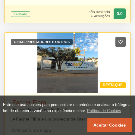
não avaliado
0.0
Fechado
0 Avaliações
GERAL/PRESTADORES E OUTROS
DESTAQUE
Facnet Fibra
Este site usa cookies para personalizar o conteúdo e analisar o tráfego a
Aparecida do Taboado, Brazil
fim de oferecer a você uma experiência melhor.
Política de Cookies
A Facnet Fibra é um provedor de internet de Aparecida do Taboado (MS) que oferece conexão por fibra óptica para residências e empresas, unindo alta velocidade, estabilidade e desempenho. Com infraestrutura moderna e atendimento de qualidade, a empresa disponibiliza soluções para quem busca uma internet rápida e confiável para trabalho, estudos, entretenimento e comunicação, sempre com foco na eficiência e na satisfação de seus clientes.
Aceitar Cookies
Mostrar no mapa