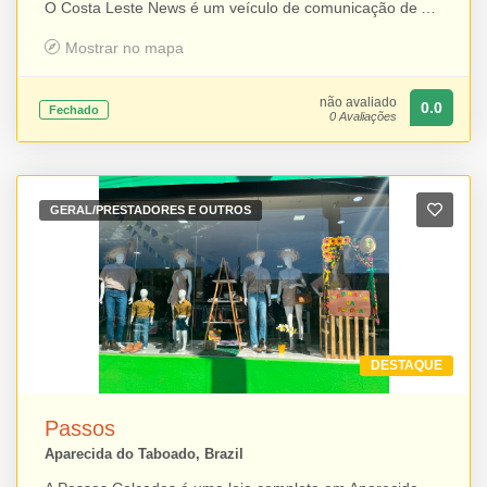
O Costa Leste News é um veículo de comunicação de Aparecida do Taboado que atua nos formatos impresso e digital, levando informações, notícias e cobertura dos principais acontecimentos da cidade e da região do Bolsão. Além do portal de notícias e da presença nas mídias sociais, o grupo mantém o Guia Costa Leste um catálogo de empresas e profissionais que reúne telefones, endereços e contatos, facilitando o acesso da população a produtos, serviços e informações locais. Com conteúdo atualizado e compromisso com a informação, o Costa Leste News conecta a comunidade aos fatos e aos negócios da região.
Mostrar no mapa
não avaliado
0.0
Fechado
0 Avaliações
GERAL/PRESTADORES E OUTROS
DESTAQUE
Passos
Aparecida do Taboado, Brazil