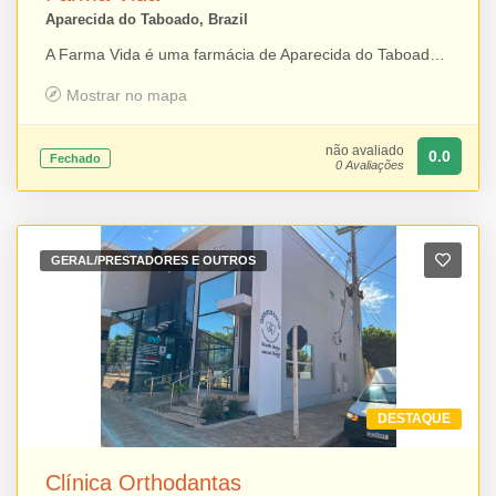
Aparecida do Taboado, Brazil
A Farma Vida é uma farmácia de Aparecida do Taboado que oferece medicamentos, produtos de higiene, perfumaria, suplementos e diversos itens voltados à saúde e ao bem-estar. Além da variedade de produtos, disponibiliza serviços de atenção farmacêutica, aferição de pressão arterial, teste de glicemia e perfuração auricular, proporcionando mais comodidade e cuidado aos clientes. Com atendimento humanizado e orientação profissional, a Farma Vida busca oferecer soluções completas para a saúde da população.
Mostrar no mapa
não avaliado
0.0
Fechado
0 Avaliações
GERAL/PRESTADORES E OUTROS
DESTAQUE
Clínica Orthodantas