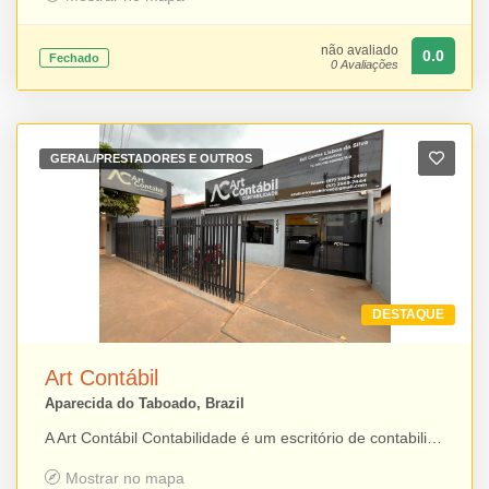
não avaliado
0.0
Fechado
0 Avaliações
GERAL/PRESTADORES E OUTROS
DESTAQUE
Art Contábil
Aparecida do Taboado, Brazil
A Art Contábil Contabilidade é um escritório de contabilidade em Aparecida do Taboado que oferece soluções contábeis para empresas, empreendedores e profissionais de diversos segmentos. Atua com serviços de assessoria contábil, fiscal, tributária e trabalhista, além de abertura, regularização e gestão de empresas. Com atendimento personalizado e foco na segurança das informações, a Art Contábil busca auxiliar seus clientes na organização financeira e no cumprimento das obrigações legais, contribuindo para o crescimento sustentável dos negócios.
Mostrar no mapa