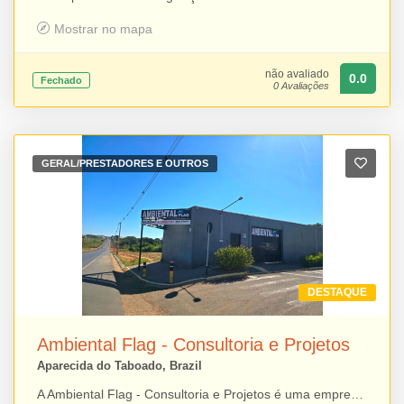
Mostrar no mapa
não avaliado
0.0
Fechado
0 Avaliações
GERAL/PRESTADORES E OUTROS
DESTAQUE
Ambiental Flag - Consultoria e Projetos
Aparecida do Taboado, Brazil
A Ambiental Flag - Consultoria e Projetos é uma empresa de Aparecida do Taboado especializada em regularização ambiental de empreendimentos no Estado de Mato Grosso do Sul. Com atuação voltada ao atendimento de empresas e produtores rurais, oferece assessoria técnica para processos de licenciamento e adequação às exigências da legislação ambiental, proporcionando soluções com responsabilidade, segurança e eficiência para seus clientes.