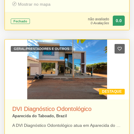
Mostrar no mapa
não avaliado
0.0
Fechado
0 Avaliações
GERAL/PRESTADORES E OUTROS
DESTAQUE
DVI Diagnóstico Odontológico
Aparecida do Taboado, Brazil
A DVI Diagnóstico Odontológico atua em Aparecida do Taboado oferecendo soluções em diagnóstico, planejamento e suporte para tratamentos odontológicos. A unidade conta com elevador, proporcionando mais acessibilidade e comodidade aos pacientes e profissionais. Entre os serviços estão tomografia computadorizada Cone Beam, radiografias digitais 2D e 3D, escaneamento intraoral, fotografia digital, telerradiografia, biomodelos, planejamento cirúrgico virtual, guias cirúrgicas para implantes e periodontia, setup ortodôntico virtual e diferentes documentações odontológicas. A DVI também dispõe de recursos voltados ao planejamento de tratamentos estéticos, como Smile Design Motivacional, Ideal e Funcional, além de laboratório de gesso e soluções digitais em 3D. Com estrutura voltada ao suporte completo do trabalho odontológico, a DVI busca oferecer precisão nos diagnósticos e maior previsibilidade no planejamento dos tratamentos. No mesmo ambiente, também estão disponíveis sala comercial para locação mensal e espaço de coworking, ampliando as possibilidades para profissionais que procuram um local para desenvolver suas atividades.