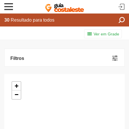
30
Resultado para todos
Ver em Grade
Filtros
+
−