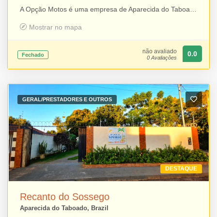
A Opção Motos é uma empresa de Aparecida do Taboado especializada em serviços para motocicletas, oferecendo oficina completa para manutenção preventiva e corretiva, troca de óleo, além da comercialização de peças e acessórios. Com atendimento especializado e soluções para diferentes modelos de motos, a empresa busca proporcionar qualidade, segurança e praticidade aos motociclistas, reunindo em um só lugar tudo o que é necessário para manter o veículo em perfeito funcionamento.
Mostrar no mapa
não avaliado
0.0
Fechado
0 Avaliações
GERAL/PRESTADORES E OUTROS
DESTAQUE
Recanto do Sossego
Aparecida do Taboado, Brazil