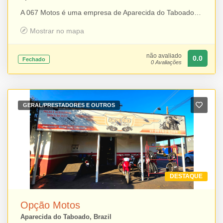
A 067 Motos é uma empresa de Aparecida do Taboado especializada em serviços de manutenção e estética para motocicletas. Oferece polimento, lavagem, pintura, borracharia, troca de capa banco, troca de óleo, manutenção preventiva e corretiva, além de revisões completas. Também comercializa peças, faixas e acessórios para motos, reunindo em um só lugar soluções para quem busca qualidade, praticidade e cuidado com o veículo.
Mostrar no mapa
não avaliado
0.0
Fechado
0 Avaliações
GERAL/PRESTADORES E OUTROS
DESTAQUE
Opção Motos
Aparecida do Taboado, Brazil