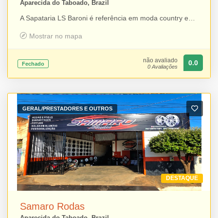
Aparecida do Taboado, Brazil
A Sapataria LS Baroni é referência em moda country em Aparecida do Taboado, oferecendo fabricação própria de botas e uma ampla variedade de roupas, chapéus e acessórios para os públicos infantil, feminino e masculino. Trabalhando com diversas marcas reconhecidas do universo country, a loja reúne tradição, qualidade e estilo, atendendo clientes que buscam produtos para o dia a dia, rodeios, cavalgadas e outras ocasiões especiais.
Mostrar no mapa
não avaliado
0.0
Fechado
0 Avaliações
GERAL/PRESTADORES E OUTROS
DESTAQUE
Samaro Rodas
Aparecida do Taboado, Brazil