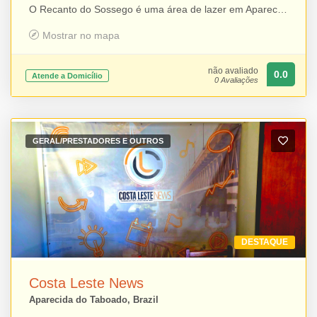
O Recanto do Sossego é uma área de lazer em Aparecida do Taboado pensada para proporcionar momentos especiais entre familiares e amigos. O espaço é ideal para confraternizações, aniversários e encontros, contando com área para preparo de refeições, churrasqueira, freezer, banheiros, quarto, área de descanso e piscina. Em um ambiente amplo, agradável e acolhedor, o Recanto do Sossego oferece a estrutura necessária para quem busca lazer, conforto e praticidade em um só lugar.
Mostrar no mapa
não avaliado
0.0
Atende a Domicílio
0 Avaliações
GERAL/PRESTADORES E OUTROS
DESTAQUE
Costa Leste News
Aparecida do Taboado, Brazil