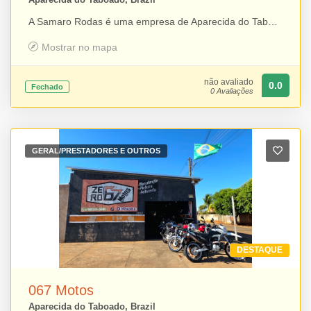
A Samaro Rodas é uma empresa de Aparecida do Taboado especializada em serviços de reforma de rodas automotivas, oferecendo pintura, diamantagem e solda em alumínio com qualidade e precisão. Além dos serviços especializados, trabalha com a venda de rodas das marcas Zunk, BRW, Scorro, Volcano e KR, disponibilizando opções para quem busca renovar o visual e o desempenho do veículo. Com atendimento especializado e soluções para diferentes necessidades, a Samaro Rodas é referência no segmento automotivo da região.
Mostrar no mapa
não avaliado
0.0
Fechado
0 Avaliações
GERAL/PRESTADORES E OUTROS
DESTAQUE
067 Motos
Aparecida do Taboado, Brazil