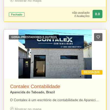
Mostrar no mapa
não avaliado
0.0
Fechado
0 Avaliações
GERAL/PRESTADORES E OUTROS
DESTAQUE
Contalex Contabilidade
Aparecida do Taboado, Brazil
O Contalex é um escritório de contabilidade de Aparecida do Taboado com mais de 40 anos de atuação, oferecendo soluções completas para empresas e empreendedores. Especializada em abertura e regularização de empresas, consultoria empresarial, assessoria contábil, fiscal e tributária, além de serviços de departamento pessoal, o Contalex alia experiência, conhecimento técnico e atendimento personalizado para auxiliar seus clientes na gestão e no crescimento de seus negócios.
Mostrar no mapa