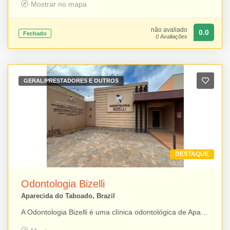
Mostrar no mapa
não avaliado
0.0
Fechado
0 Avaliações
GERAL/PRESTADORES E OUTROS
DESTAQUE
Odontologia Bizelli
Aparecida do Taboado, Brazil
A Odontologia Bizelli é uma clínica odontológica de Aparecida do Taboado que reúne profissionais especializados para oferecer um atendimento completo e personalizado. A equipe é formada pelos cirurgiões-dentistas Waldomiro Aimar Bizelli Filho, especialista em tratamento de canal e prótese dentária; Vinícius Ferreira Bizelli, especialista em periodontia e doutor em implantes dentários; e João Vitor Ferreira da Silva, com atuação na área de estética dental. Com foco na saúde bucal, na tecnologia e na qualidade do atendimento, a clínica oferece soluções para prevenção, reabilitação e estética do sorriso.