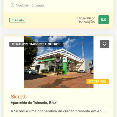
Mostrar no mapa
não avaliado
0.0
Fechado
0 Avaliações
GERAL/PRESTADORES E OUTROS
DESTAQUE
Sicredi
Aparecida do Taboado, Brazil
A Sicredi é uma cooperativa de crédito presente em Aparecida do Taboado, oferecendo soluções financeiras para pessoas físicas, empresas e produtores rurais. Entre os serviços disponibilizados estão contas, investimentos, crédito, financiamentos, seguros, consórcios e meios de pagamento, sempre com atendimento próximo e foco no desenvolvimento dos associados e da comunidade. Para mais praticidade, a agência também disponibiliza atendimento pelo WhatsApp Corporativo: (51) 3358-4770.