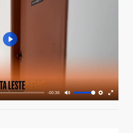
Play
-00:36
Mute
Settings
Enter
fullscreen