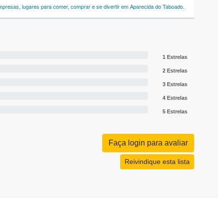
empresas, lugares para comer, comprar e se divertir em Aparecida do Taboado.
1 Estrelas
2 Estrelas
3 Estrelas
4 Estrelas
5 Estrelas
Faça login para avaliar
Reivindique esta lista