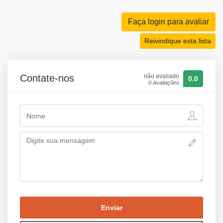
Faça login para avaliar
Reivindique esta lista
Contate-nos
não avaliado
0.0
0 Avaliações
Enviar