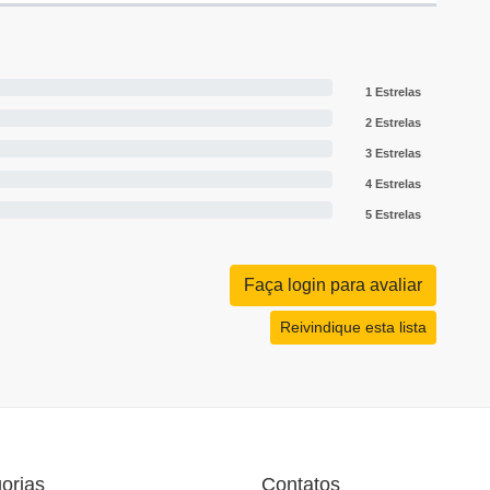
1 Estrelas
2 Estrelas
3 Estrelas
4 Estrelas
5 Estrelas
Faça login para avaliar
Reivindique esta lista
orias
Contatos