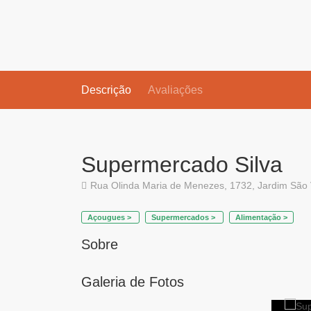
Descrição
Avaliações
Supermercado Silva
Rua Olinda Maria de Menezes, 1732, Jardim São 
Açougues >
Supermercados >
Alimentação >
Sobre
Galeria de Fotos