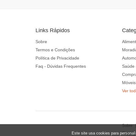
Links Rápidos
Categ
Sobre
Alimen
Termos e Condições
Moradi
Política de Privacidade
Automo
Faq - Dúvidas Frequentes
Saúde 
Compr
Móveis
Ver to
Sobre
Este site usa cookies para personali
Copyrig