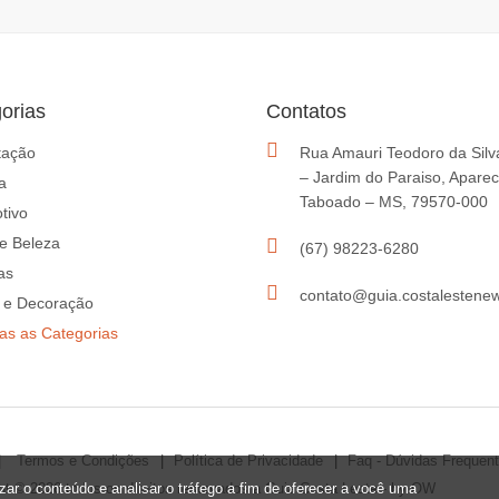
orias
Contatos
tação
Rua Amauri Teodoro da Silv
– Jardim do Paraiso, Aparec
a
Taboado – MS, 79570-000
tivo
e Beleza
(67) 98223-6280
as
contato@guia.costalestene
 e Decoração
das as Categorias
Termos e Condições
Política de Privacidade
Faq - Dúvidas Frequen
zar o conteúdo e analisar o tráfego a fim de oferecer a você uma
ht © 2026 todos os direitos reservados a Guia Costa Leste - by OW