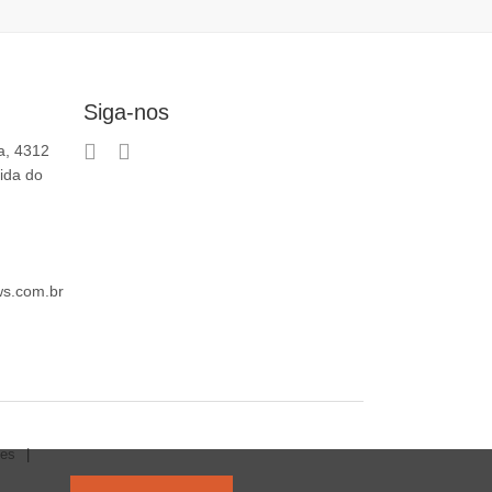
Siga-nos
a, 4312
ida do
ws.com.br
tes