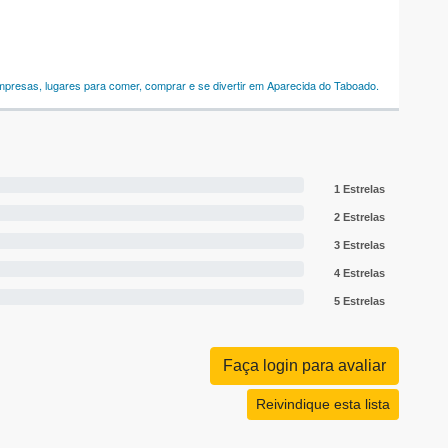
empresas, lugares para comer, comprar e se divertir em Aparecida do Taboado.
1 Estrelas
2 Estrelas
3 Estrelas
4 Estrelas
5 Estrelas
Faça login para avaliar
Reivindique esta lista