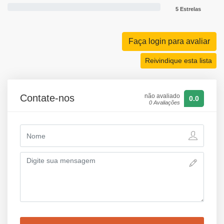
5 Estrelas
Faça login para avaliar
Reivindique esta lista
Contate-nos
não avaliado
0.0
0 Avaliações