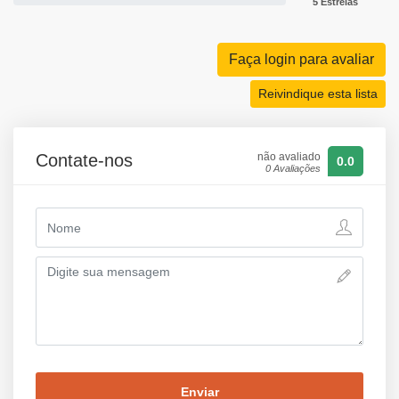
5 Estrelas
Faça login para avaliar
Reivindique esta lista
Contate-nos
não avaliado
0.0
0 Avaliações
Enviar