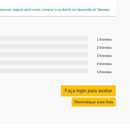
empresas, lugares para comer, comprar e se divertir em Aparecida do Taboado.
1 Estrelas
2 Estrelas
3 Estrelas
4 Estrelas
5 Estrelas
Faça login para avaliar
Reivindique esta lista