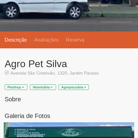
Descrição
Avaliações
Reserva
Agro Pet Silva
Avenida São Cristóvão, 1320, Jardim Paraiso
Petshop >
Veterinária >
Agropecuária >
Sobre
Galeria de Fotos