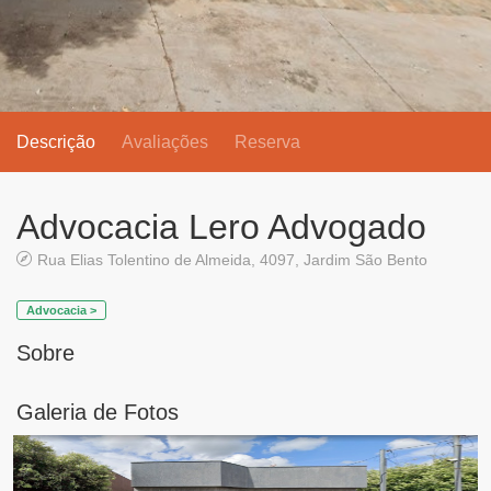
Descrição
Avaliações
Reserva
Advocacia Lero Advogado
Rua Elias Tolentino de Almeida, 4097, Jardim São Bento
Advocacia >
Sobre
Galeria de Fotos