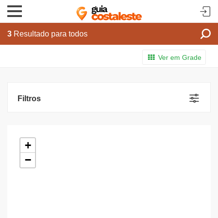
3
Resultado para todos
Ver em Grade
Filtros
+
−