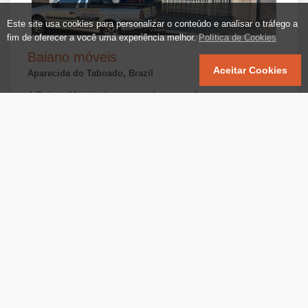
Este site usa cookies para personalizar o conteúdo e analisar o tráfego a
fim de oferecer a você uma experiência melhor.
Política de Cookies
Baiano móveis
Aceitar Cookies
Aparecida do Taboado, Brazil
A Baiano Móveis é uma excelente opção para quem procura móveis usados de qualidade, com bom estado de conservação e preços acessíveis em Aparecida do Taboado. Localizada na Avenida São Cristóvão, 1846e com atendimento atencioso e opções que atendem diversos estilos e necessidades, a Baiano Móveis se destaca como referência na compra e venda de móveis usados na cidade.
Mostrar no mapa
não avaliado
0.0
Atende a Domicílio
0 Avaliações
Links Rápidos
Categorias
Contatos