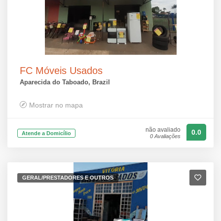
FC Móveis Usados
Aparecida do Taboado, Brazil
Mostrar no mapa
não avaliado
0.0
Atende a Domicílio
0 Avaliações
GERAL/PRESTADORES E OUTROS