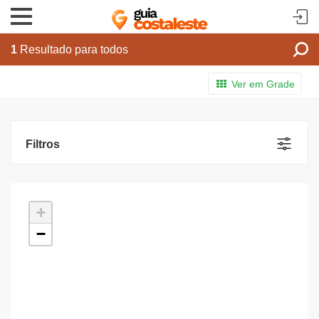
1
Resultado para todos
Ver em Grade
Filtros
+
−